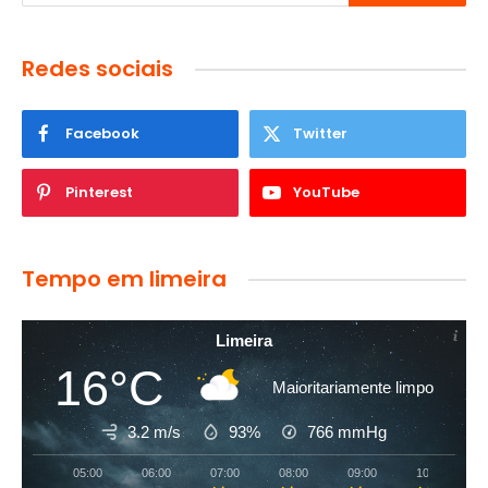
Redes sociais
Facebook
Twitter
Pinterest
YouTube
Tempo em limeira
Limeira
16°C
Maioritariamente limpo
3.2 m/s
93%
766
mmHg
05:00
06:00
07:00
08:00
09:00
10:00