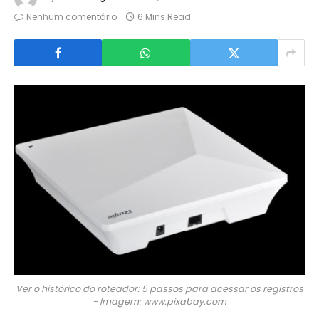
Nenhum comentário
6 Mins Read
Ver o histórico do roteador: 5 passos para acessar os registros
- Imagem: www.pixabay.com