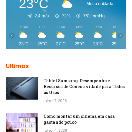
23°C
Muito nublado
2.4 m/s
72%
761
mmHg
10:00
11:00
12:00
13:00
14:00
15:00
‹
›
23°C
25°C
27°C
29°C
28°C
29°C
Ultimas
Tablet Samsung: Desempenho e
Recursos de Conectividade para Todos
os Usos
julho 17, 2026
Como montar um cinema em casa
gastando pouco
julho 14, 2026