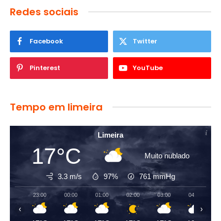
Redes sociais
Facebook
Twitter
Pinterest
YouTube
Tempo em limeira
Limeira
17°C
Muito nublado
3.3 m/s
97%
761
mmHg
23:00
00:00
01:00
02:00
03:00
04:00
‹
›