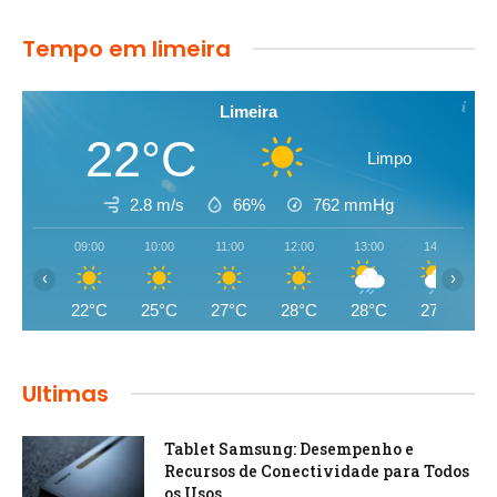
Tempo em limeira
Limeira
22°C
Limpo
2.8 m/s
66%
762
mmHg
09:00
10:00
11:00
12:00
13:00
14:00
‹
›
22°C
25°C
27°C
28°C
28°C
27°C
Ultimas
Tablet Samsung: Desempenho e
Recursos de Conectividade para Todos
os Usos