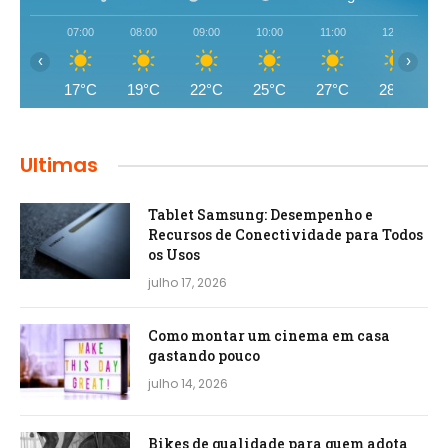
07:00
08:00
09:00
10:00
11:00
12:00
‹
›
17°C
19°C
22°C
25°C
27°C
28°C
Ultimas
Tablet Samsung: Desempenho e
Recursos de Conectividade para Todos
os Usos
julho 17, 2026
Como montar um cinema em casa
gastando pouco
julho 14, 2026
Bikes de qualidade para quem adota