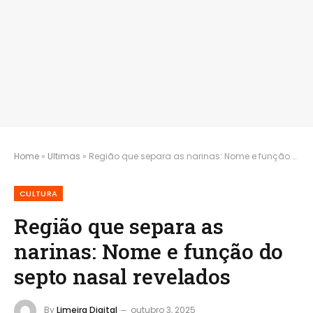
Home
»
Ultimas
»
Região que separa as narinas: Nome e função do septo nasal revelados
CULTURA
Região que separa as
narinas: Nome e função do
septo nasal revelados
By
Limeira Digital
outubro 3, 2025