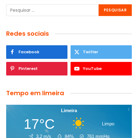
Redes sociais
Facebook
Twitter
Pinterest
YouTube
Tempo em limeira
Limeira
17°C
Limpo
3.2 m/s
84%
761
mmHg