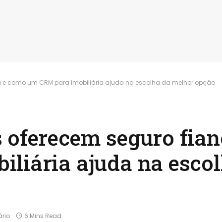
a e como um CRM para imobiliária ajuda na escolha da melhor opção
 oferecem seguro fia
liária ajuda na esco
rio
6 Mins Read