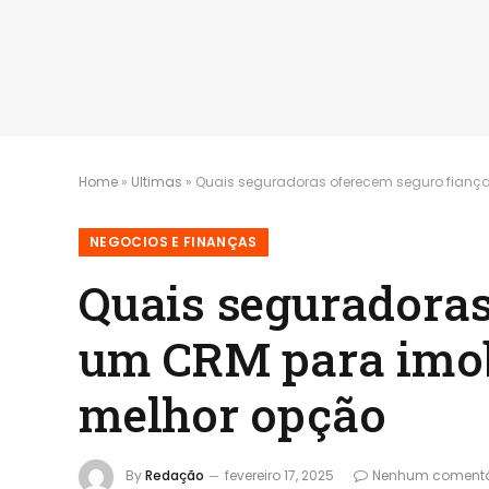
Home
»
Ultimas
»
Quais seguradoras oferecem seguro fianç
NEGOCIOS E FINANÇAS
Quais seguradoras
um CRM para imobi
melhor opção
By
Redação
fevereiro 17, 2025
Nenhum comentá