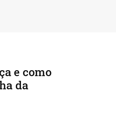
nça e como
lha da