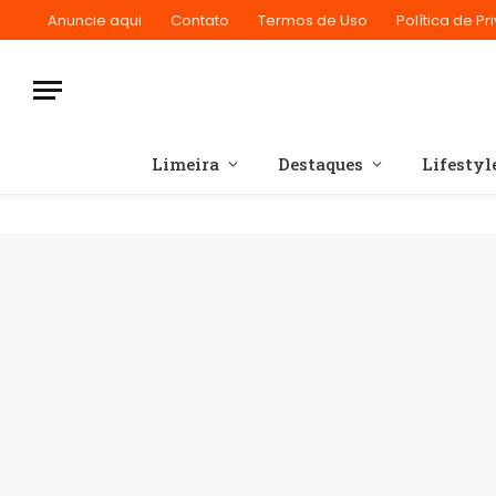
Anuncie aqui
Contato
Termos de Uso
Política de P
Limeira
Destaques
Lifestyl