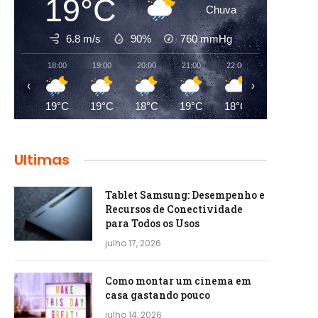
19°C
Chuva
6.8 m/s
90%
760
mmHg
18:00
19:00
20:00
21:00
22:00
23:00
‹
›
19°C
19°C
18°C
19°C
18°C
18°C
Ultimas
Tablet Samsung: Desempenho e
Recursos de Conectividade
para Todos os Usos
julho 17, 2026
Como montar um cinema em
casa gastando pouco
julho 14, 2026