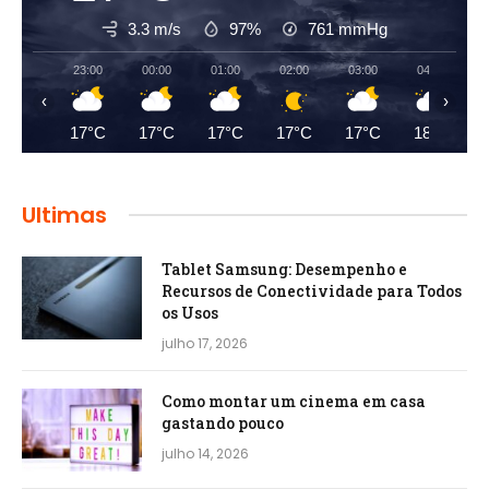
3.3 m/s
97%
761
mmHg
23:00
00:00
01:00
02:00
03:00
04:00
‹
›
17°C
17°C
17°C
17°C
17°C
18°C
Ultimas
Tablet Samsung: Desempenho e
Recursos de Conectividade para Todos
os Usos
julho 17, 2026
Como montar um cinema em casa
gastando pouco
julho 14, 2026