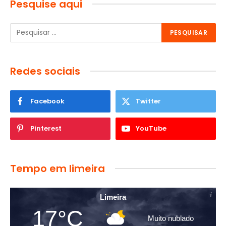
Pesquise aqui
Redes sociais
Facebook
Twitter
Pinterest
YouTube
Tempo em limeira
Limeira
17°C
Muito nublado