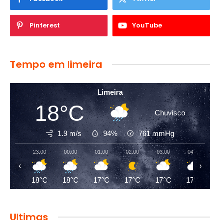
Pinterest
YouTube
Tempo em limeira
Limeira
18°C
Chuvisco
1.9 m/s
94%
761
mmHg
23:00
00:00
01:00
02:00
03:00
04:00
‹
›
18°C
18°C
17°C
17°C
17°C
17°C
Ultimas