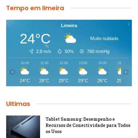
Tempo em limeira
Limeira
24°C
Muito nublado
2.8 m/s
50%
760
mmHg
10:00
11:00
12:00
13:00
14:00
15:00
‹
›
24°C
28°C
29°C
29°C
26°C
29°C
Ultimas
Tablet Samsung: Desempenho e
Recursos de Conectividade para Todos
os Usos