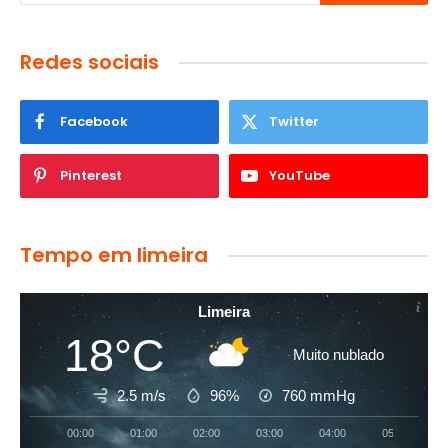
Redes sociais
Facebook
Twitter
Pinterest
YouTube
Tempo em limeira
Limeira
18°C
Muito nublado
2.5 m/s
96%
760
mmHg
00:00
01:00
02:00
03:00
04:00
05:00