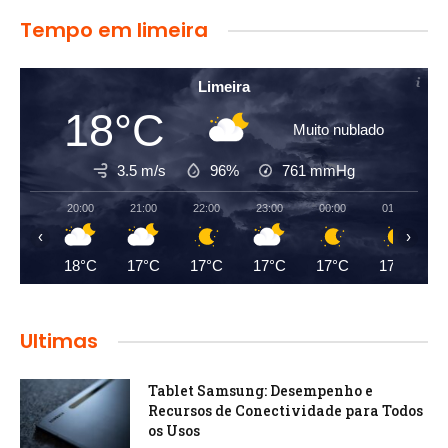
Tempo em limeira
Limeira
18°C
Muito nublado
3.5 m/s
96%
761
mmHg
20:00
21:00
22:00
23:00
00:00
01:00
‹
›
18°C
17°C
17°C
17°C
17°C
17°C
Ultimas
Tablet Samsung: Desempenho e
Recursos de Conectividade para Todos
os Usos