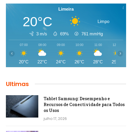
Limeira
20°C
Limpo
3 m/s
69%
761
mmHg
07:00
08:00
09:00
10:00
11:00
12:00
‹
›
20°C
22°C
24°C
26°C
28°C
29°C
Ultimas
Tablet Samsung: Desempenho e
Recursos de Conectividade para Todos
os Usos
julho 17, 2026