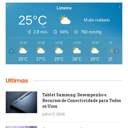
Limeira
25°C
Muito nublado
2.8 m/s
64%
760
mmHg
11:00
12:00
13:00
14:00
15:00
16:00
‹
›
25°C
27°C
29°C
28°C
29°C
29°C
Ultimas
Tablet Samsung: Desempenho e
Recursos de Conectividade para Todos
os Usos
julho 17, 2026