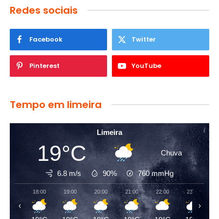
Redes sociais
Facebook
Twitter
Pinterest
YouTube
Tempo em limeira
Limeira
19°C
Chuva
6.8 m/s
90%
760
mmHg
18:00
19:00
20:00
21:00
22:00
23:00
‹
›