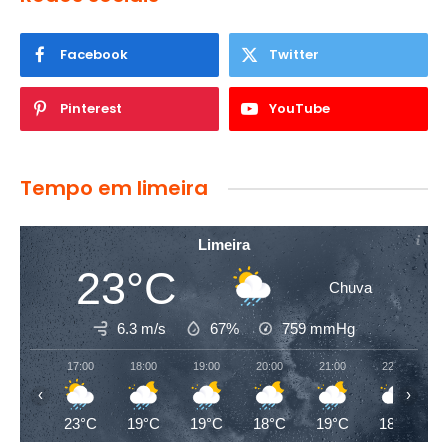
Facebook
Twitter
Pinterest
YouTube
Tempo em limeira
Limeira
23°C
Chuva
6.3 m/s
67%
759
mmHg
17:00
18:00
19:00
20:00
21:00
22:00
‹
›
23°C
19°C
19°C
18°C
19°C
18°C