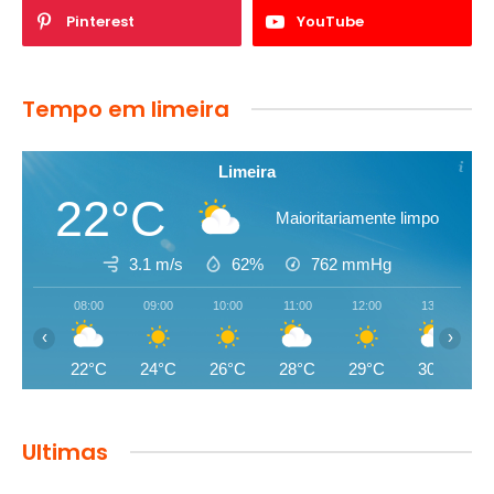
Pinterest
YouTube
Tempo em limeira
Limeira
22°C
Maioritariamente limpo
3.1 m/s
62%
762
mmHg
08:00
09:00
10:00
11:00
12:00
13:00
‹
›
22°C
24°C
26°C
28°C
29°C
30°C
Ultimas