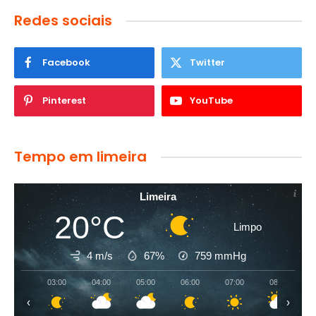
Redes sociais
Facebook
Twitter
Pinterest
YouTube
Tempo em limeira
Limeira
20°C
Limpo
4 m/s
67%
759
mmHg
03:00
04:00
05:00
06:00
07:00
08:00
‹
›